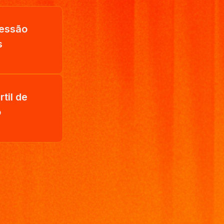
cessão
s
til de
o