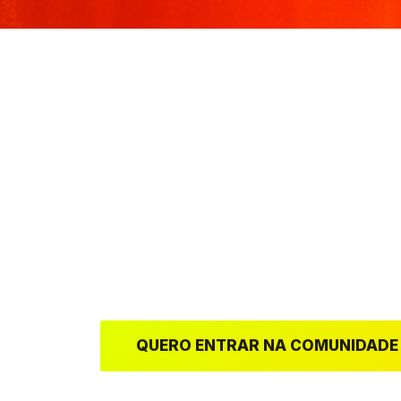
IDEALIZADO POR PR. A
FERNANDES E PRA. QU
FERNANADES
A comunidade é 100% gratuita.
Tudo o que você precisa fazer é se cadas
ambiente.
QUERO ENTRAR NA COMUNIDADE