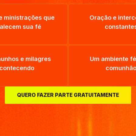
e ministrações que
Oração e inter
talecem sua fé
constante
unhos e milagres
Um ambiente fér
contecendo
comunhã
QUERO FAZER PARTE GRATUITAMENTE