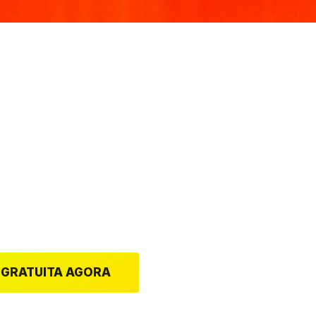
NDRÉ
EZIA
trar e entrar nesse
 GRATUITA AGORA