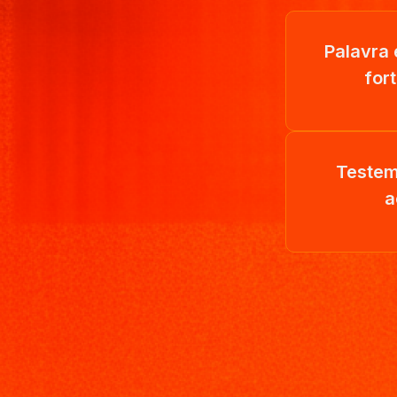
Palavra 
for
Testem
a